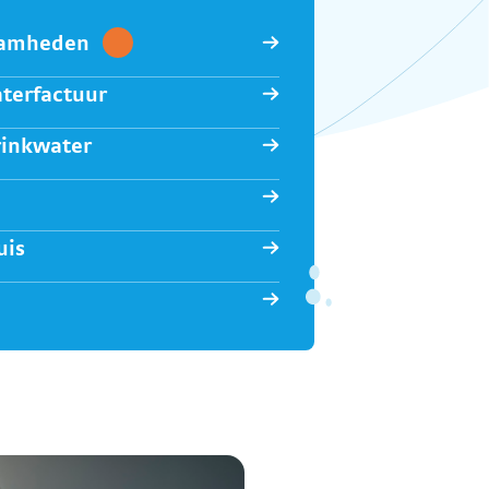
aamheden
aterfactuur
rinkwater
uis