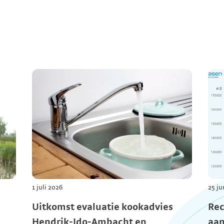
1 juli 2026
25 ju
Uitkomst evaluatie kookadvies
Rec
Hendrik-Ido-Ambacht en
aan