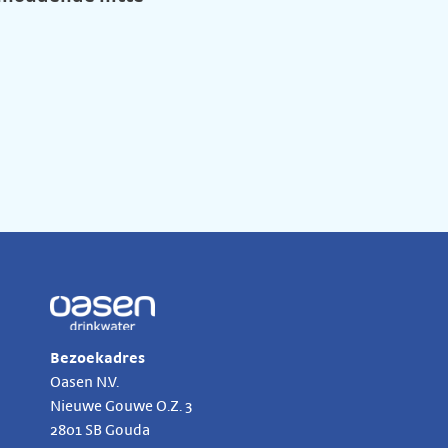
Bezoekadres
Oasen N.V.
Nieuwe Gouwe O.Z.
3
2801 SB
Gouda