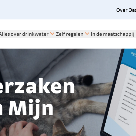
Over Oa
Alles over drinkwater
Zelf regelen
In de maatschappij
erzaken
n Mijn