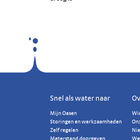
Snel als water naar
Ov
Mijn Oasen
Wie
Storingen en werkzaamheden
Onz
Zelf regelen
Ni
Meterstand doorgeven
Wer