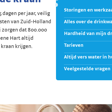
Storingen en werkz
 dagen per jaar, veilig
osten van Zuid-Holland
Alles over de drinkw
j zorgen dat 800.000
Hardheid van mijn d
ene Hart altijd
Tarieven
 kraan krijgen.
Altijd vers water in h
Veelgestelde vragen